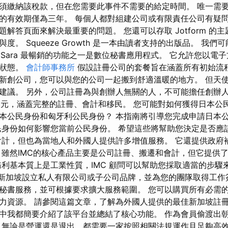
須繳納該稅款，但在您需要此事件不需要的給定時間。 唯一需
的有效期僅為三年。 每個人都對組建公司或有限責任公司有疑問
解答頁面來解決最重要的問題。 您還可以存取 Jotform 的
度。 Squeeze Growth 是一本由讀者支持的出版品。 我
ySara 最暢銷的功能之一是數位秘書應用程式。 它允許您以電
新狀態。
會計師事務所
假設註冊公司的套餐旨在涵蓋所有初始流程
新創公司，您可以與您的公司一起搬到舒適溫暖的地方。 但天
建議。 另外，公司註冊為與創辦人無關的人，不可能擔任創辦人
306 美元，涵蓋完整的註冊、會計和移民。 您可能對如何獲得日本
本公民身份和匈牙利公民身份？ 本指南將引導您完成申請日本
民身份如何影響您當前公民身份。 希望這些將幫助您決定是否應
會計，但也為當地人和外國人提供許多增值服務。 它還提供政府
 雖然IMC的核心產品主要是公司註冊、搬遷和會計，但它提供
務利基本質上是工業性質，IMC 顧問可以幫助您採取適當的步驟
in在新加坡設立私人有限公司或子公司品牌，並為您的團隊取得工作
秘書服務，並可根據要求擴大服務範圍。 您可以購買所有必需
力資源。 請參閱這篇文章，了解為外國人提供的最佳新加坡註冊
中我都簡要介紹了該平台並總結了核心功能。 作為會員偷渡出
，無論是營運還是退出，都需要一家按照相關法規運作且足夠高