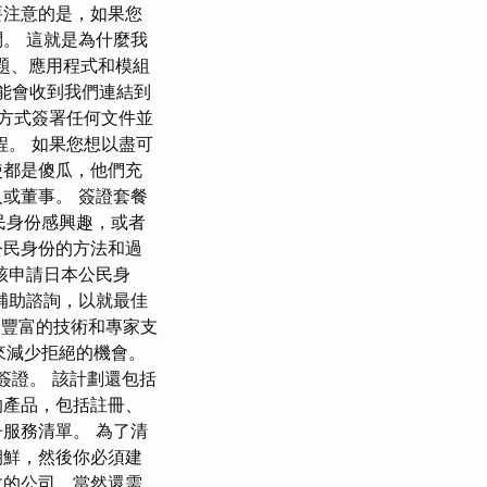
要注意的是，如果您
。 這就是為什麼我
主題、應用程式和模組
們可能會收到我們連結到
子方式簽署任何文件並
。 如果您想以盡可
使都是傻瓜，他們充
或董事。 簽證套餐
公民身份感興趣，或者
公民身份的方法和過
該申請日本公民身
補助諮詢，以就最佳
了豐富的技術和專家支
來減少拒絕的機會。
簽證。 該計劃還包括
的產品，包括註冊、
服務清單。 為了清
朝鮮，然後你必須建
效的公司，當然還需