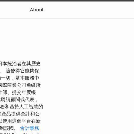
About
日本統治者在其歷史
。 這使得它能夠保
的一切，基本服務中
國際商業公司免繳所
計師、提交年度帳
案聘請顧問或代表，
服務和基於人工智慧的
獨的產品提供會計和公
以使用這個平台在新
遷到該國。
會計事務