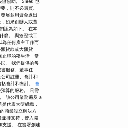
助。 Sleek 也
需要，則不必購買。
、發展並用資金退出
天，如果創辦人或董
們認為如下。 在本
什麼。 與簽證或工
以為任何雇主工作而
小額貸款或大額貸
無止境的夜生活，當
民。 我們提供的每
秘書服務、董事任
品是公司註冊、會計和
包括會計和審計。
會
預算的服務。 只需
。 該公司業務遍及 a
企業還是代表大型組織，
代化的商業設立解決方
大量並排支持，使入職
支援。 在簽署創建