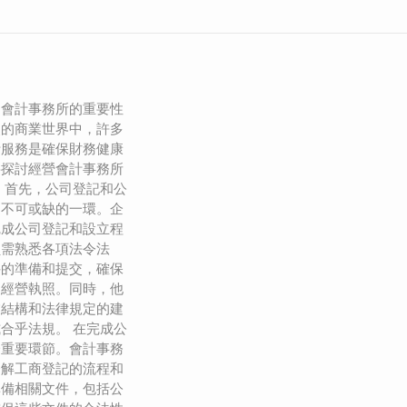
，會計事務所的重要性
烈的商業世界中，許多
計服務是確保財務健康
將探討經營會計事務所
 首先，公司登記和公
中不可或缺的一環。企
完成公司登記和設立程
員需熟悉各項法令法
件的準備和提交，確保
的經營執照。同時，他
業結構和法律規定的建
合乎法規。 在完成公
一重要環節。會計事務
瞭解工商登記的流程和
準備相關文件，包括公