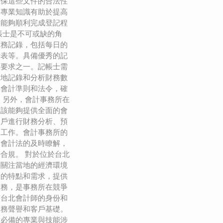
確保這些文件的合法性
的專業知識有助於提高
戶能夠順利完成登記程
帳士是不可或缺的角
財務記錄，包括每日的
債表等。具備優秀的記
本要求之一。記帳士需
確地記錄和分析財務數
解會計準則和法令，確
 另外，會計事務所在
應該能夠提供全面的會
客戶進行財務分析、預
的工作。會計事務所的
和會計法的及時瞭解，
合規。 對於位於台北
要關注當地的經濟環境
場的特點和需求，提供
服務，是事務所在競爭
有台北會計師的身份和
業務聲譽和客戶基礎。
所必備的專業與技能涉