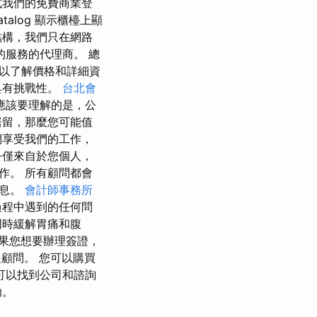
試我們的免費商業登
alog 顯示櫃檯上顯
結構，我們只在網路
的服務的代理商。 總
務以了解價格和詳細資
具有挑戰性。
台北會
應該要理解的是，公
居留，那麼您可能值
們享受我們的工作，
乎僅來自於您個人，
作。 所有顧問都會
消息。
會計師事務所
過程中遇到的任何問
同時緩解胃痛和腹
 如果您想要辦理簽證，
品是顧問。 您可以購買
可以找到公司和諮詢
助。