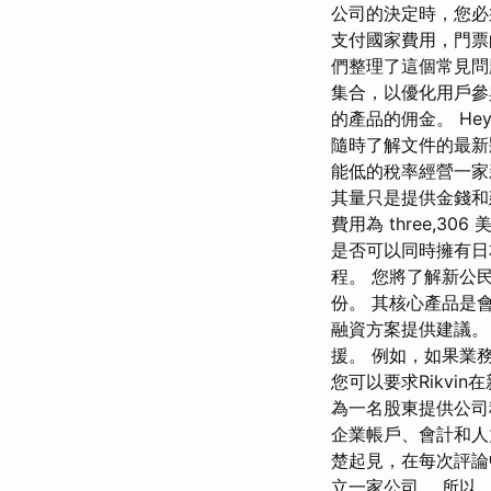
公司的決定時，您必
支付國家費用，門票
們整理了這個常見問題
集合，以優化用戶參與
的產品的佣金。 He
隨時了解文件的最
能低的稅率經營一家
其量只是提供金錢和
費用為 three,
是否可以同時擁有日
程。 您將了解新公
份。 其核心產品是
融資方案提供建議。
援。 例如，如果業
您可以要求Rikv
為一名股東提供公司
企業帳戶、會計和人
楚起見，在每次評論
立一家公司。 所以