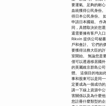
要運氣、足夠的耐心
血統獲得公民身份
得日本公民身份。 
申請日本國籍。 作
同，具體取決於您選
還需要擁有客戶入口
Rikvin 提供公
戶和會計。 它們的價格
要獲得法務大臣的許
室開始。 無論您是要
僅可以透過移居國外、
的英屬維京群島公司
體。 這個目的地如
事和股東可以是同一
定要成為一個成功的
講一下線上資源中公
害關係以及為什麼他
您註冊什麼類型的企