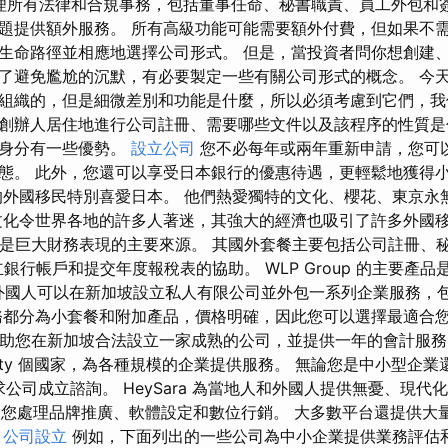
理所有法律和合規事務，包括董事任命、秘書職責、員工外包和簽證協
題提供額外服務。 所有高級功能可能需要額外付費，但如果不
生命路徑並相應地選擇公司形式。 但是，當投資者問你想創建
了避免尷尬的沉默，有必要製定一些有關公司形式的概念。 今
組織的，但是細微差別和功能是什麼，所以必須考慮到它們，我
創辦人居住地進行公司註冊、需要哪些文件以及該程序的性質是
種身分有一些優勢。
設立公司
您不必每年或兩年重新申請，您可
態。 此外，您還可以享受日本銀行的優惠待遇，更輕鬆地獲得
的外國移民特別喜愛日本。 他們熱愛獨特的文化、櫻花、東京永
文化令世界各地的許多人著迷，其強大的經濟也吸引了許多外國移
蓮都是巨大財務表現的主要來源。 其國外套餐主要包括公司註冊、
銀行帳戶和提交年度報稅表的協助。 WLP Group 的主要產
，外國人可以在新加坡設立私人有限公司並外包一系列企業服務，
都分為小套餐和附加產品，價格明確，因此您可以選擇最適合您
可幫助您在新加坡合法設立一家成熟的公司，並提供一年的會計服務
 seventy 個國家，為各種規模的企業提供服務。 無論您是中小型
要求公司成立諮詢。 HeySara 為當地人和外國人提供無憂、現
E 為您處理品牌推廣、軟體設定和數位行銷。 大多數平台還提供
。
公司設立
例如，下面列出的一些公司為中小企業提供業務評估和