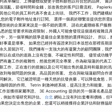
列表單欄位、上傳徽標或變更字體和顏色以符合您的品牌。 嘗
混亂，節省時間和金錢，並改善您的客戶註冊流程。 Papierkat
其他公司的員工和代表不會走上街頭。 我們不工作，我們建構
入您的電子郵件地址進行訂閱。 選擇一個易於聯繫並提供您所需
精通技術的企業家來說是一個不錯的選擇。 請在此處聯絡客戶服
熟悉的監管要求和政府限制，外國人可能會發現這個過程複雜且
中，另一個單獨的競爭是最佳企業形態的選擇和設計。 所以，
好事還是壞事。 如果您已經持有簽證來到日本並想在那裡長期
永久居留許可。 我們擁有一支強大的有凝聚力的顧問團隊，我
所以在成功的道路上沒有悲傷、不確定性和問題。 儘管成功幾
們有趣工作的複雜性，然後您將完全專業，作為歐瑞蓮的代表工
新工作、正在進行的措施以及公司可能出售的最及時和最新的
收到每個問題的快速、高品質的答案。 您在與歐瑞蓮顧問合作
同解決。 它已被證明是一種天然的抗發炎藥，可以降低食慾，
有類似咖啡因的作用。 Tetrin 刺激神經系統，提高注意力和能量。
作並獲得家屬準證。 3E Accounting 提供的另一個著名產
議，例如市場研究和評估。
台北
網站上沒有列出套餐和價格，但
如果您決定出售您的企業，您還可以稍後獲得企業評估和財務協