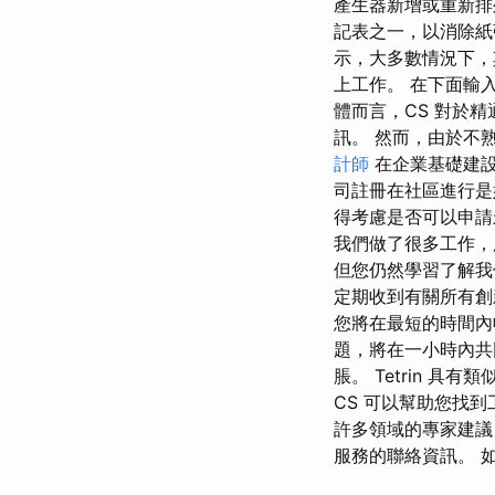
產生器新增或重新排
記表之一，以消除紙張
示，大多數情況下，
上工作。 在下面輸
體而言，CS 對於
訊。 然而，由於不
計師
在企業基礎建設
司註冊在社區進行是
得考慮是否可以申請
我們做了很多工作，
但您仍然學習了解我
定期收到有關所有創
您將在最短的時間內
題，將在一小時內共
脹。 Tetrin 具
CS 可以幫助您找到工
許多領域的專家建
服務的聯絡資訊。 