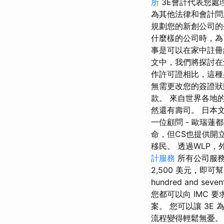
所
3E會計代表您處
為其他法律和會計問
規劃您的新創公司的
什麼樣的公司時，為
事是可以在家中註冊
文中，我們將探討在
作許可證相比，這
無需更改您的簽證狀
款。 來自世界各地
然還有壽司。 日本
一位顧問 - 歐瑞
命，但CS也提供開立
移民。 透過WLP
計服務
所有公司服務
2,500 美元，即
hundred and
您都可以向 IMC 
案。 您可以讓 3
流程變得輕鬆無憂