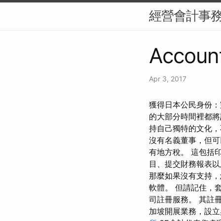
經營會計事
Account
Apr 3, 2017
獲得日本公民身份：
的大部分時間裡都將
持自己獨特的文化，
沒有名義董事，但可
有地方稅。 這包括
目、提交財務報表以
那麼如果沒有支持，
軟體。 但請記住，套
司註冊服務。 其註
加坡開展業務，設立