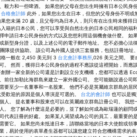
、毅力和一些啤酒。 如果您的父母在您出生時擁有日本公民身
。
合格會計師
此外，如果您出生在日本，但您的父母身份不明或
如果您未滿 20 歲，且父母均為日本人，則只有在出生時未獲得
為入籍的日本公民，您可以享受與自然出生的日本公民相同的福利
擇申請日本公民身份的方式以及您想利用這個機會做什麼。 如
或新型身分證，以及上述公司的電子郵件地址。 您不必擔心法
司秘書團隊提供協助。 該公司為外國人提供三套服務，包括註冊地
一般在 2,450 美元到 3
台北會計事務所
,026 美元之間。
可。 然而，獲得日本公民身份的過程不應該從這裡開始，而應
創辦一家全新的公司還是計劃設立分支機構，您都可以透過 Ecov
前往加勒比海群島來建立一家外國公司。 您可能聽說過公司即服務
需要至少一名董事和一名股東。 他們不必是英屬維京群島的居
此受歡迎的原因是個人導演是可選的。
台北的會計師
也可以是獨
個人。 提名董事和股東也可以在英屬維京群島註冊公司。 我想
人。 您了解為什麼這是必要的，並了解如何成為歐瑞蓮的顧問或
司代表註冊的好處。 如果某人渴望成為公司的員工，最重要的
需要它。 如果您尚未抵達日本，請聯絡當地的日本大使館或領事
業，易於使用的表單產生器都可以讓您建立符合您機構需求的表