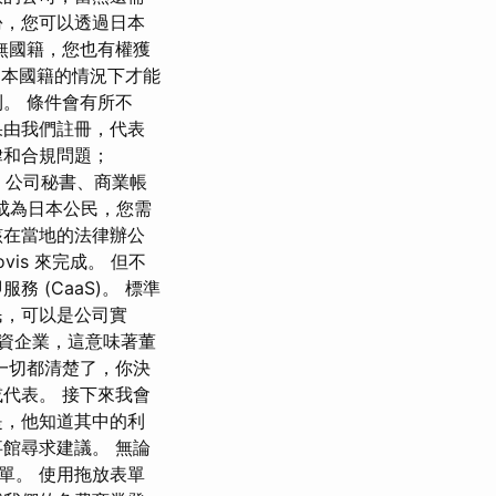
份，您可以透過日本
無國籍，您也有權獲
日本國籍的情況下才能
。 條件會有所不
果由我們註冊，代表
律和合規問題；
址、公司秘書、商業帳
 要成為日本公民，您需
該在當地的法律辦公
is 來完成。 但不
 (CaaS)。 標準
民，可以是公司實
資企業，這意味著董
一切都清楚了，你決
代表。 接下來我會
是，他知道其中的利
館尋求建議。 無論
單。 使用拖放表單