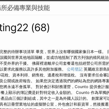
務所必備專業與技能
ing22 (68)
完整的待辦事項清單 畢竟，世界上沒有哪個國家像日本一樣。 
該國與世界其他地區隔離，並成功地抵制了西方列強的殖民統治
不受外界的干擾。 佛羅裡達離岸公司套餐還包括經營公司所需
以要求此服務以及許多其他附加服務。
公司登記
英屬維京群島
印花稅、資本利得、銷售稅、遺產稅和增值稅。 沒有要求任命審
及公開或政府報告。 如果您決定透過我們的網站為您的網路專
您將永遠不會孤單。 對於會計和財務運營，Counto 提供會計
餐上顯示的簿記費是針對特定收入金額的。 Counto 作為單
冊產品由三個計劃組成，其中之一是為外國人設計的。 創業家可
具有註冊營業地址的虛擬辦公室，外包會計和薪資單，然後搬